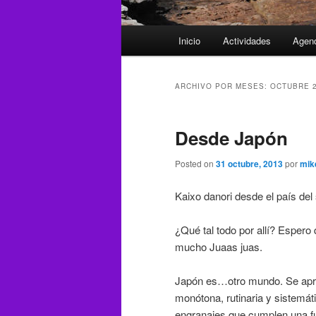
Menú
Inicio
Actividades
Agen
principal
ARCHIVO POR MESES:
OCTUBRE 
Desde Japón
Posted on
31 octubre, 2013
por
mik
Kaixo danori desde el país del 
¿Qué tal todo por allí? Espero
mucho Juaas juas.
Japón es…otro mundo. Se apre
monótona, rutinaria y sistemát
engranajes que cumplen una fu