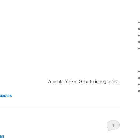
Ane eta Yaiza. Gizarte intregrazioa.
uestas
1
ian