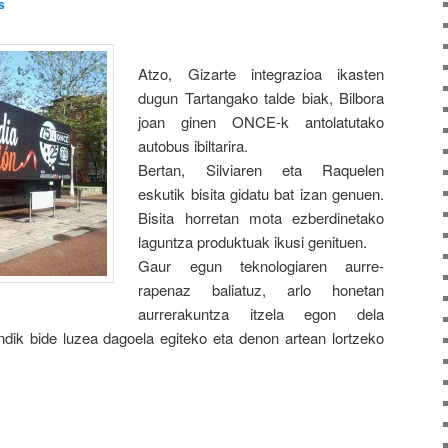
s
Atzo, Gizarte integrazioa ikasten
dugun Tartangako talde biak, Bilbora
joan ginen ONCE-k antolatutako
autobus ibiltarira.
Bertan, Silviaren eta Raquelen
eskutik bisita gidatu bat izan genuen.
Bisita horretan mota ezberdinetako
laguntza produktuak ikusi genituen.
Gaur egun teknologiaren aurre-
rapenaz baliatuz, arlo honetan
aurrerakuntza itzela egon dela
ndik bide luzea dagoela egiteko eta denon artean lortzeko