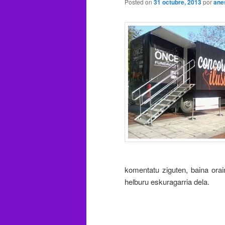
Posted on
31 octubre, 2013
por
ane
komentatu ziguten, baina orai
helburu eskuragarria dela.