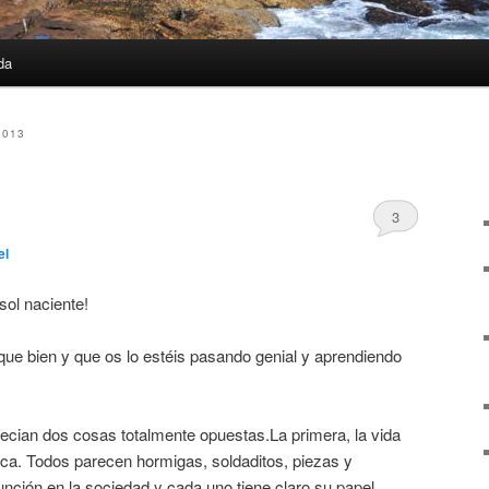
da
2013
3
el
sol naciente!
 que bien y que os lo estéis pasando genial y aprendiendo
cian dos cosas totalmente opuestas.La primera, la vida
ica. Todos parecen hormigas, soldaditos, piezas y
nción en la sociedad y cada uno tiene claro su papel.