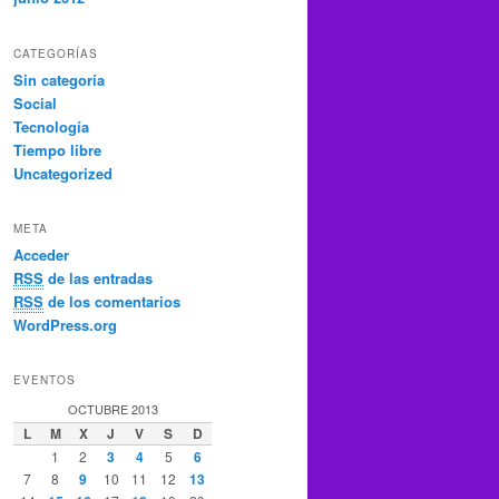
CATEGORÍAS
Sin categoría
Social
Tecnología
Tiempo libre
Uncategorized
META
Acceder
RSS
de las entradas
RSS
de los comentarios
WordPress.org
EVENTOS
OCTUBRE 2013
L
M
X
J
V
S
D
1
2
3
4
5
6
7
8
9
10
11
12
13