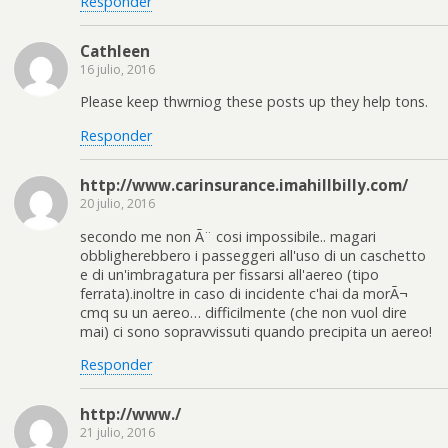
Responder
Cathleen
16 julio, 2016
Please keep thwrniog these posts up they help tons.
Responder
http://www.carinsurance.imahillbilly.com/
20 julio, 2016
secondo me non Ã¨ cosi impossibile.. magari
obbligherebbero i passeggeri all'uso di un caschetto
e di un'imbragatura per fissarsi all'aereo (tipo
ferrata).inoltre in caso di incidente c'hai da morÃ¬
cmq su un aereo… difficilmente (che non vuol dire
mai) ci sono sopravvissuti quando precipita un aereo!
Responder
http://www./
21 julio, 2016