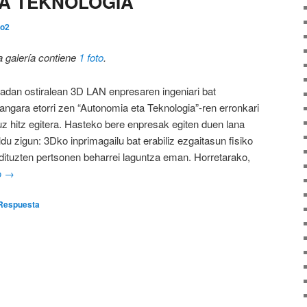
A TEKNOLOGIA
so2
a galería contiene
1 foto
.
adan ostiralean 3D LAN enpresaren ingeniari bat
tangara etorri zen “Autonomia eta Teknologia”-ren erronkari
uz hitz egitera. Hasteko bere enpresak egiten duen lana
du zigun: 3Dko inprimagailu bat erabiliz ezgaitasun fisiko
 dituzten pertsonen beharrei laguntza eman. Horretarako,
o
→
Respuesta