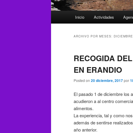
Menú
Inicio
Actividades
Agen
principal
ARCHIVO POR MESES:
DICIEMBRE
RECOGIDA DEL
EN ERANDIO
Posted on
20 diciembre, 2017
por
1
El pasado 1 de diciembre los a
acudieron a al centro comercia
alimentos.
La experiencia, tal y como nos
además de sentirse realizados 
año anterior.