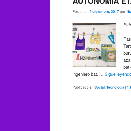
AUTONOMIA ET
Posted on
4 diciembre, 2017
por
1i
Est
Pas
Tar
bur
azal
bat
ingeniero bat, …
Sigue leyend
Publicado en
Social
,
Tecnología
|
1