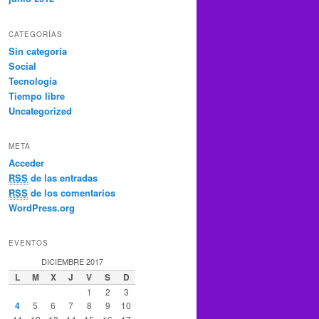
CATEGORÍAS
Sin categoría
Social
Tecnología
Tiempo libre
Uncategorized
META
Acceder
RSS
de las entradas
RSS
de los comentarios
WordPress.org
EVENTOS
DICIEMBRE 2017
L
M
X
J
V
S
D
1
2
3
4
5
6
7
8
9
10