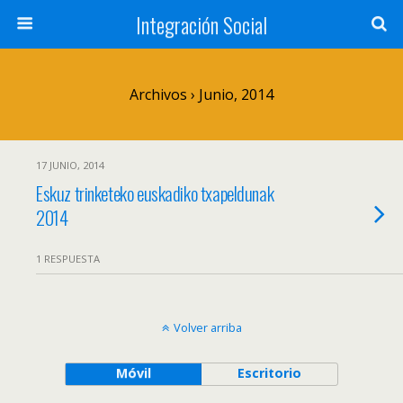
Integración Social
Archivos › Junio, 2014
17 JUNIO, 2014
Eskuz trinketeko euskadiko txapeldunak
2014
1 RESPUESTA
Volver arriba
Móvil
Escritorio