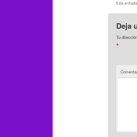
Esta entrad
Deja 
Tu direcció
*
Comentar