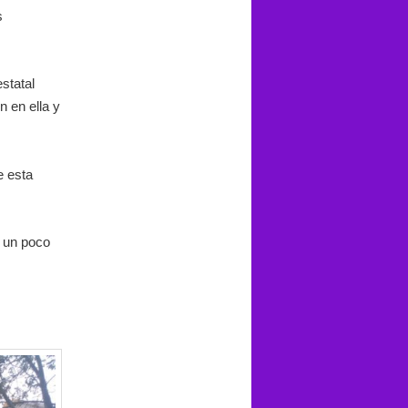
s
estatal
 en ella y
e esta
s un poco