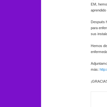
EM, hemos
aprendido
Después h
para enfe
sus instal
Hemos dis
enfermeda
Adjuntamos
más:
http
¡GRACIAS