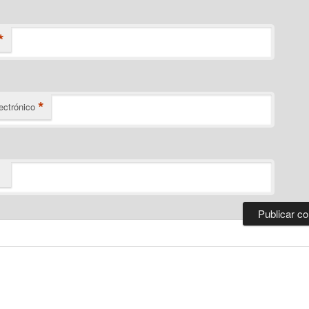
*
*
ectrónico