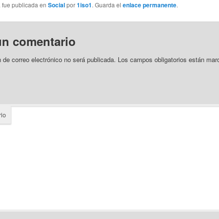
a fue publicada en
Social
por
1iso1
. Guarda el
enlace permanente
.
un comentario
n de correo electrónico no será publicada.
Los campos obligatorios están mar
io