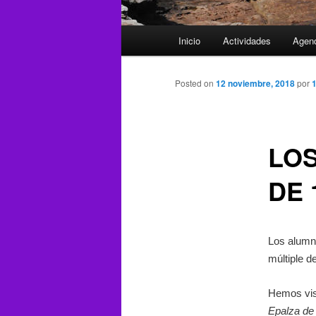
Menú
Inicio
Actividades
Agen
principal
Posted on
12 noviembre, 2018
por
LO
DE 
Los alumn
múltiple 
Hemos vis
Epalza de