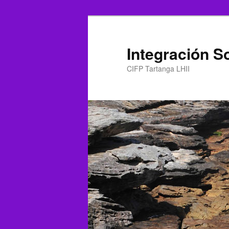
Ir
al
contenido
Integración So
principal
CIFP Tartanga LHII