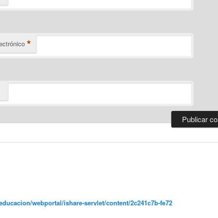
*
ectrónico
educacion/webportal/ishare-servlet/content/2c241c7b-fe72