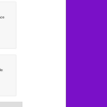
ace
de