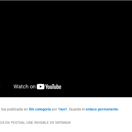
a fue publicada en
Sin categoría
por
1iso1
. Guarda el
enlace permanente
.
OS EN “
FESTIVAL CINE INVISIBLE EN TARTANGA
”