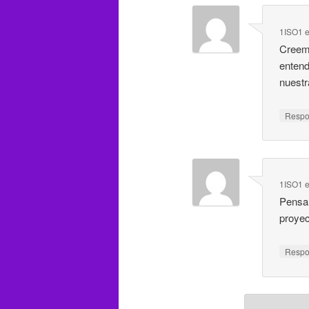
1ISO1
Creemo
entend
nuestr
Resp
1ISO1
Pensam
proyec
Resp