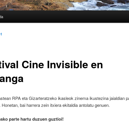
da
o1
ival Cine Invisible en
tanga
tean RPA eta Gizarteratzeko ikasleok zinema ikustezina jaialdian p
. Honetan, bai harrera zein itxiera ekitaldia antolatu genuen.
asko parte hartu duzuen guztioi!