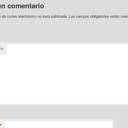
un comentario
n de correo electrónico no será publicada.
Los campos obligatorios están mar
io
*