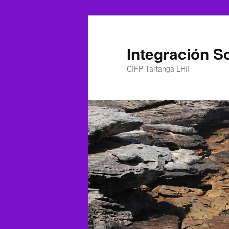
Ir
al
contenido
Integración So
principal
CIFP Tartanga LHII