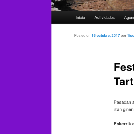
Menú
Inicio
Actividades
Agen
principal
Posted on
16 octubre, 2017
por
1is
Fest
Tar
Pasadan as
izan ginen
Eskerrik 