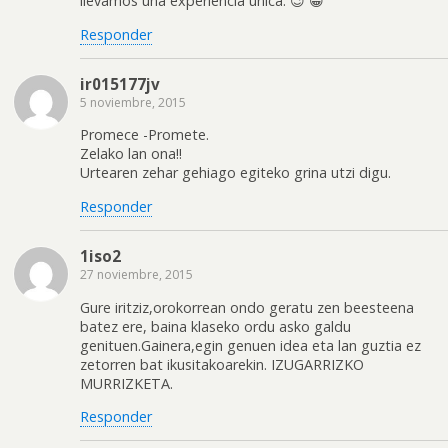
llevamos una experiencia unica. 😉 😀
Responder
ir015177jv
5 noviembre, 2015
Promece -Promete.
Zelako lan ona!!
Urtearen zehar gehiago egiteko grina utzi digu.
Responder
1iso2
27 noviembre, 2015
Gure iritziz,orokorrean ondo geratu zen beesteena
batez ere, baina klaseko ordu asko galdu
genituen.Gainera,egin genuen idea eta lan guztia ez
zetorren bat ikusitakoarekin. IZUGARRIZKO
MURRIZKETA.
Responder